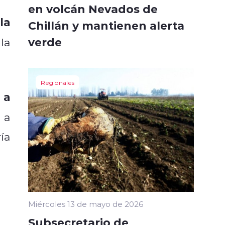
en volcán Nevados de
la
Chillán y mantienen alerta
verde
la
Regionales
 a
 a
ía
Miércoles 13 de mayo de 2026
Subsecretario de