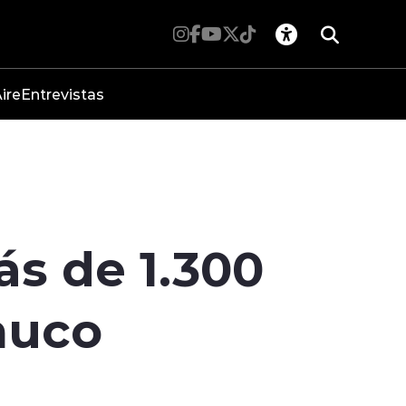
ire
Entrevistas
ás de 1.300
muco