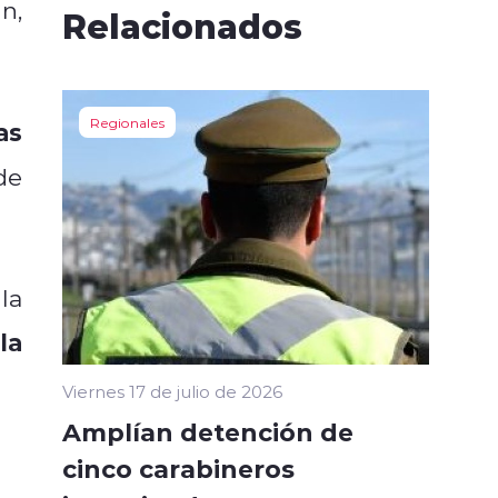
n,
Relacionados
Regionales
as
de
la
la
Viernes 17 de julio de 2026
Amplían detención de
cinco carabineros