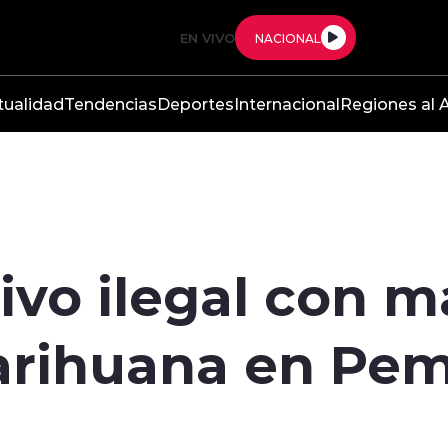
EN VIVO
NACIONAL
tualidad
Tendencias
Deportes
Internacional
Regiones al A
ivo ilegal con m
arihuana en Pe