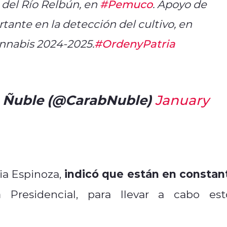
a del Río Relbún, en
#Pemuco
. Apoyo de
tante en la detección del cultivo, en
annabis 2024-2025.
#OrdenyPatria
e Ñuble (@CarabNuble)
January
indicó que están en constan
ia Espinoza,
n
Presidencial, para llevar a cabo est