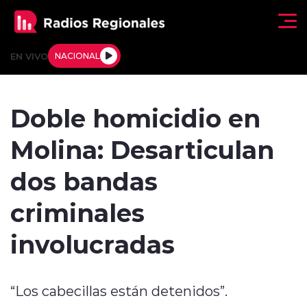
Click acá para ir directamente al contenido
EN VIVO
NACIONAL
Regionales
Doble homicidio en
Actualidad
Molina: Desarticulan
Tendencias
dos bandas
Deportes
criminales
Internacional
involucradas
Regiones al Aire
“Los cabecillas están detenidos”.
Entrevistas