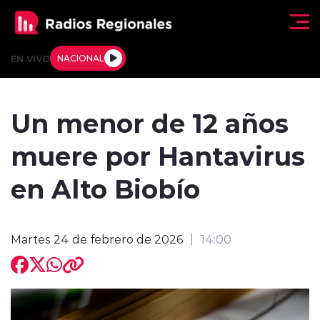
Click acá para ir directamente al contenido
EN VIVO
NACIONAL
Regionales
Un menor de 12 años
Actualidad
muere por Hantavirus
Tendencias
en Alto Biobío
Deportes
Martes 24 de febrero de 2026
14:00
Internacional
Regiones al Aire
Entrevistas