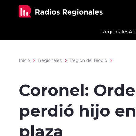
Click acá para ir directamente al contenido
Regionales
Ac
Inicio
Regionales
Región del Biobío
Coronel: Ord
perdió hijo e
plaza