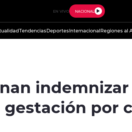
EN VIVO
NACIONAL
tualidad
Tendencias
Deportes
Internacional
Regiones al A
enan indemnizar
n gestación por 