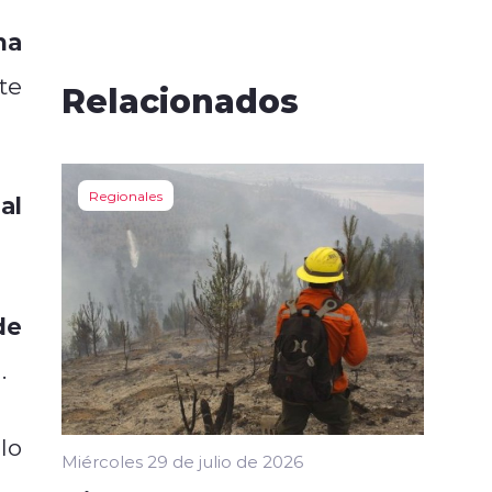
na
te
Relacionados
Regionales
al
de
.
llo
Miércoles 29 de julio de 2026