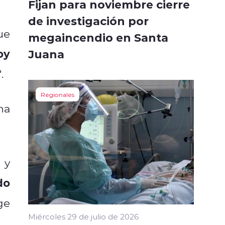
Fijan para noviembre cierre
de investigación por
ue
megaincendio en Santa
oy
Juana
.
Regionales
ha
 y
do
ge
Miércoles 29 de julio de 2026