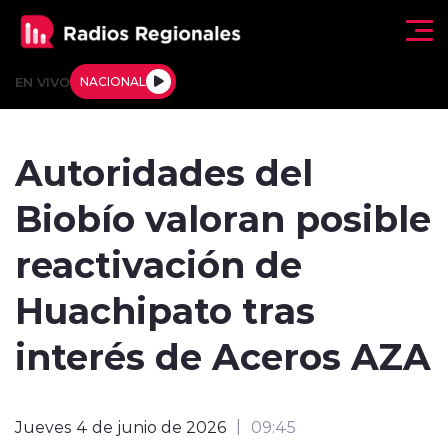
Click acá para ir directamente al contenido
EN VIVO
NACIONAL
Regionales
Autoridades del
Actualidad
Biobío valoran posible
Tendencias
reactivación de
Deportes
Huachipato tras
Internacional
interés de Aceros AZA
Regiones al Aire
Jueves 4 de junio de 2026
09:45
Entrevistas