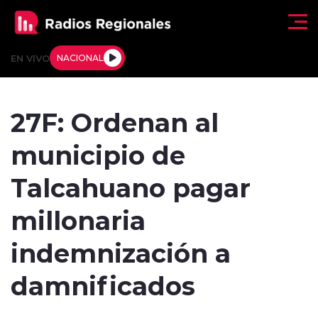
Click acá para ir directamente al contenido
EN VIVO
NACIONAL
Regionales
27F: Ordenan al
Actualidad
municipio de
Tendencias
Talcahuano pagar
Deportes
millonaria
Internacional
indemnización a
Regiones al Aire
damnificados
Entrevistas