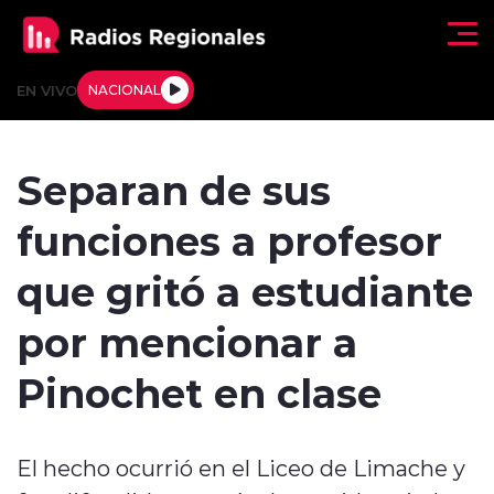
Click acá para ir directamente al contenido
EN VIVO
NACIONAL
Regionales
Separan de sus
Actualidad
funciones a profesor
Tendencias
que gritó a estudiante
Deportes
por mencionar a
Internacional
Pinochet en clase
Regiones al Aire
El hecho ocurrió en el Liceo de Limache y
Entrevistas