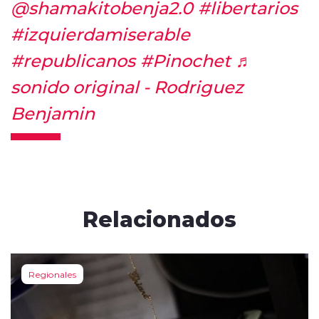
@shamakitobenja2.0
#libertarios
#izquierdamiserable
#republicanos
#Pinochet
♬
sonido original - Rodriguez
Benjamin
Relacionados
Regionales