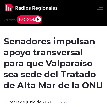
Click acá para ir directamente al contenido
EN VIVO
NACIONAL
Regionales
Senadores impulsan
Actualidad
apoyo transversal
Tendencias
para que Valparaíso
Deportes
sea sede del Tratado
Internacional
de Alta Mar de la ONU
Regiones al Aire
Lunes 8 de junio de 2026
13:35
Entrevistas