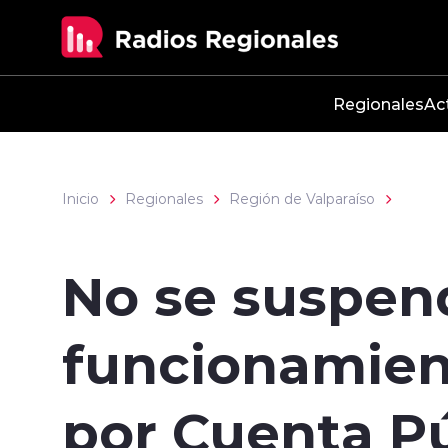
Click acá para ir directamente al contenido
Regionales
Ac
Inicio
Regionales
Región de Valparaíso
No se suspen
funcionamient
por Cuenta P