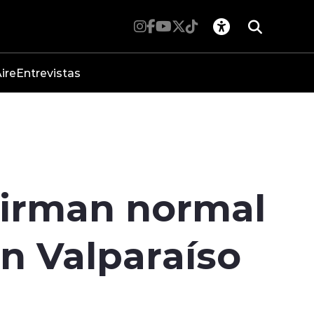
ire
Entrevistas
firman normal
n Valparaíso