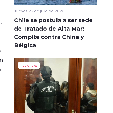
Jueves 23 de julio de 2026
Chile se postula a ser sede
s
de Tratado de Alta Mar:
Compite contra China y
Bélgica
a
én
Regionales
.