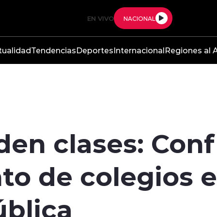
EN VIVO
NACIONAL
tualidad
Tendencias
Deportes
Internacional
Regiones al A
den clases: Con
o de colegios e
ública