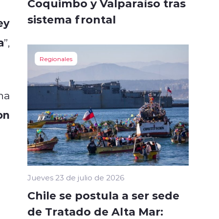
Coquimbo y Valparaíso tras
sistema frontal
ey
a
”,
Regionales
ha
on
Jueves 23 de julio de 2026
Chile se postula a ser sede
de Tratado de Alta Mar: