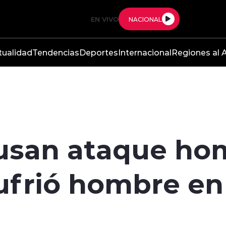
EN VIVO
NACIONAL
tualidad
Tendencias
Deportes
Internacional
Regiones al A
cusan ataque ho
sufrió hombre e