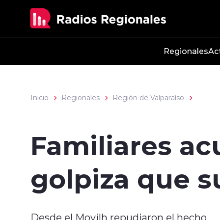
Click acá para ir directamente al contenido
Regionales
Ac
Inicio
Regionales
Región de Valparaíso
Familiares a
golpiza que 
Desde el Movilh repudiaron el hecho.