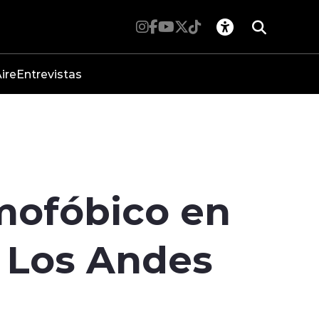
ire
Entrevistas
mofóbico en
n Los Andes