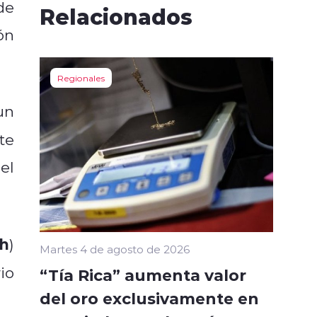
de
Relacionados
ón
Regionales
un
nte
el
lh
)
Martes 4 de agosto de 2026
io
“Tía Rica” aumenta valor
del oro exclusivamente en