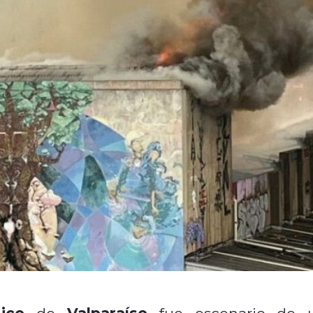
ico
Valparaíso
de
fue escenario de 