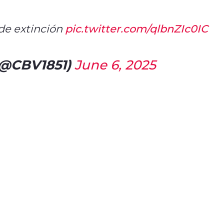
 de extinción
pic.twitter.com/qlbnZIc0IC
(@CBV1851)
June 6, 2025