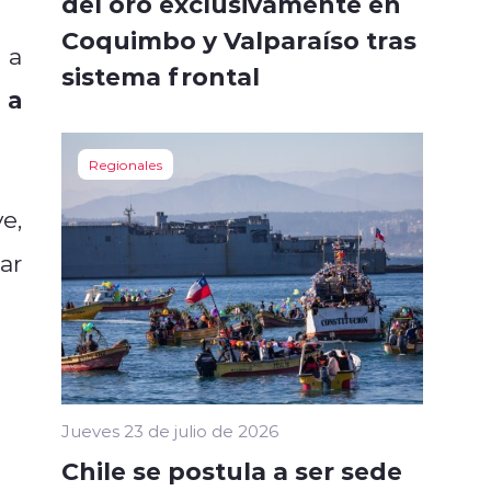
del oro exclusivamente en
Coquimbo y Valparaíso tras
 a
sistema frontal
 a
Regionales
e,
zar
Jueves 23 de julio de 2026
Chile se postula a ser sede