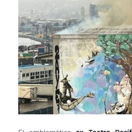
ex Teatro Pacíf
El emblemático