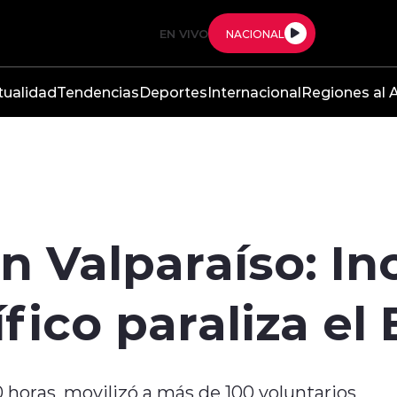
EN VIVO
NACIONAL
tualidad
Tendencias
Deportes
Internacional
Regiones al A
 Valparaíso: In
fico paraliza el
00 horas, movilizó a más de 100 voluntarios