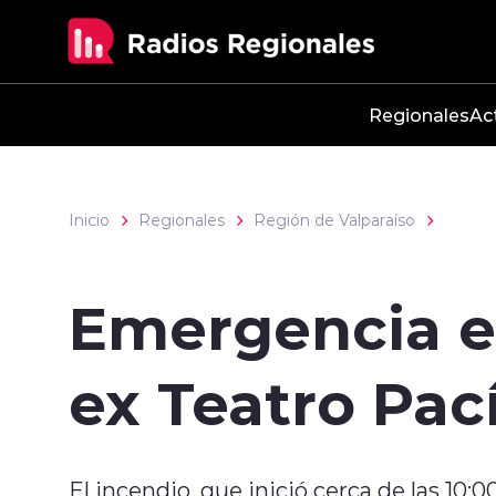
Click acá para ir directamente al contenido
Regionales
Ac
Inicio
Regionales
Región de Valparaíso
Emergencia en
ex Teatro Pací
El incendio, que inició cerca de las 10: