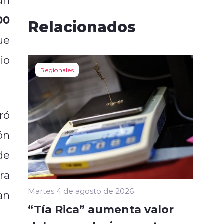
00
Relacionados
ue
io
Regionales
ró
ón
de
ra
Martes 4 de agosto de 2026
an
“Tía Rica” aumenta valor