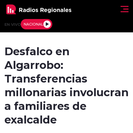
Click acá para ir directamente al contenido
EN VIVO
NACIONAL
Regionales
Desfalco en
Actualidad
Algarrobo:
Tendencias
Transferencias
Deportes
millonarias involucran
Internacional
a familiares de
Regiones al Aire
exalcalde
Entrevistas