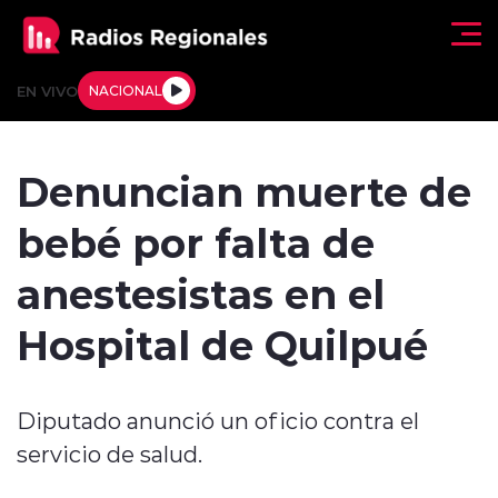
Click acá para ir directamente al contenido
EN VIVO
NACIONAL
Regionales
Denuncian muerte de
Actualidad
bebé por falta de
Tendencias
anestesistas en el
Deportes
Hospital de Quilpué
Internacional
Diputado anunció un oficio contra el
Regiones al Aire
servicio de salud.
Entrevistas