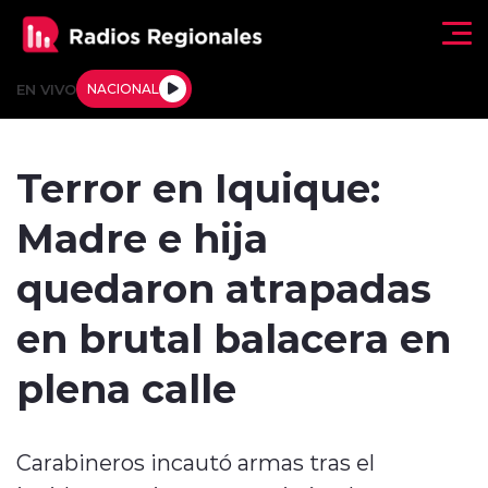
Click acá para ir directamente al contenido
EN VIVO
NACIONAL
Regionales
Terror en Iquique:
Actualidad
Madre e hija
Tendencias
quedaron atrapadas
Deportes
en brutal balacera en
Internacional
plena calle
Regiones al Aire
Carabineros incautó armas tras el
Entrevistas