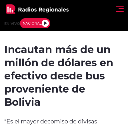
Click acá para ir directamente al contenido
EN VIVO
NACIONAL
Regionales
Incautan más de un
Actualidad
millón de dólares en
Tendencias
efectivo desde bus
Deportes
proveniente de
Internacional
Bolivia
Regiones al Aire
“Es el mayor decomiso de divisas
Entrevistas