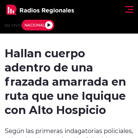
Click acá para ir directamente al contenido
EN VIVO
NACIONAL
Regionales
Hallan cuerpo
Actualidad
adentro de una
Tendencias
frazada amarrada en
Deportes
ruta que une Iquique
Internacional
con Alto Hospicio
Regiones al Aire
Según las primeras indagatorias policiales,
Entrevistas