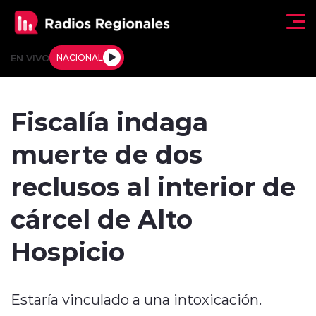
Click acá para ir directamente al contenido
EN VIVO
NACIONAL
Regionales
Fiscalía indaga
Actualidad
muerte de dos
Tendencias
reclusos al interior de
Deportes
cárcel de Alto
Internacional
Hospicio
Regiones al Aire
Estaría vinculado a una intoxicación.
Entrevistas