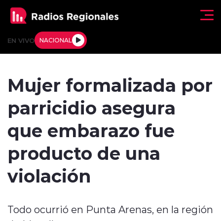
Click acá para ir directamente al contenido
EN VIVO
NACIONAL
Regionales
Mujer formalizada por
Actualidad
parricidio asegura
Tendencias
que embarazo fue
Deportes
producto de una
Internacional
violación
Regiones al Aire
Todo ocurrió en Punta Arenas, en la región
Entrevistas