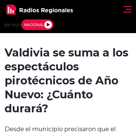
Click acá para ir directamente al contenido
EN VIVO
NACIONAL
Regionales
Valdivia se suma a los
Actualidad
espectáculos
Tendencias
pirotécnicos de Año
Deportes
Nuevo: ¿Cuánto
Internacional
durará?
Regiones al Aire
Desde el municipio precisaron que el
Entrevistas