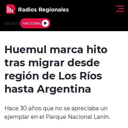
Click acá para ir directamente al contenido
EN VIVO
NACIONAL
Regionales
Huemul marca hito
Actualidad
tras migrar desde
Tendencias
región de Los Ríos
Deportes
hasta Argentina
Internacional
Hace 30 años que no se apreciaba un
Regiones al Aire
ejemplar en el Parque Nacional Lanín.
Entrevistas