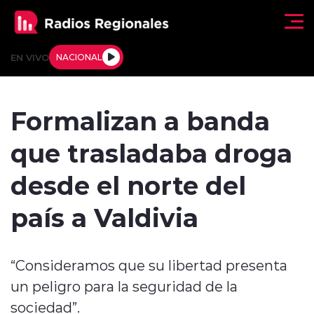
Click acá para ir directamente al contenido
EN VIVO
NACIONAL
Regionales
Formalizan a banda
Actualidad
que trasladaba droga
Tendencias
desde el norte del
Deportes
país a Valdivia
Internacional
“Consideramos que su libertad presenta
Regiones al Aire
un peligro para la seguridad de la
Entrevistas
sociedad”.