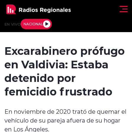
Click acá para ir directamente al contenido
EN VIVO
NACIONAL
Regionales
Excarabinero prófugo
Actualidad
en Valdivia: Estaba
Tendencias
detenido por
Deportes
femicidio frustrado
Internacional
En noviembre de 2020 trató de quemar el
Regiones al Aire
vehículo de su pareja afuera de su hogar
Entrevistas
en Los Ángeles.