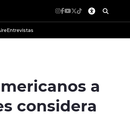
ire
Entrevistas
americanos a
 es considera