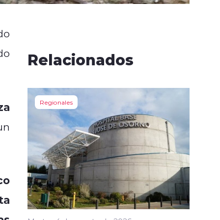
do
do
Relacionados
Regionales
za
un
co
ta
as