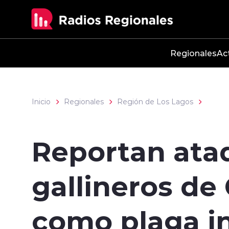
Click acá para ir directamente al contenido
Regionales
Ac
Inicio
Regionales
Región de Los Lagos
Reportan ata
gallineros de
como plaga i