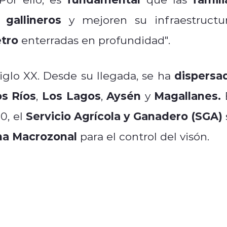
 gallineros
y mejoren su infraestructur
etro
enterradas en profundidad".
dispersa
siglo XX. Desde su llegada, se ha
s Ríos
Los Lagos
Aysén
Magallanes.
,
,
y
Servicio Agrícola y Ganadero (SGA)
0, el
a Macrozonal
para el control del visón.