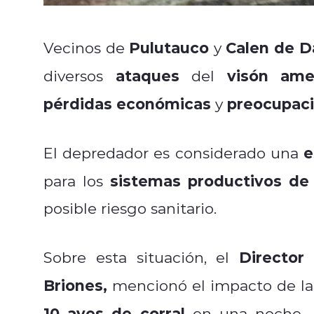
Pulutauco
Calen de D
Vecinos de
y
ataques
visón amer
diversos
del
pérdidas económicas
preocupac
y
e
El depredador es considerado una
sistemas productivos de 
para los
posible riesgo sanitario.
Director
Sobre esta situación, el
Briones,
mencionó el impacto de la
10 aves de corral
en una noche. P