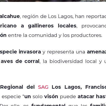
alcahue
, región de Los Lagos, han reporta
icano a gallineros locales
, provocan
ión
entre la comunidad y los productores.
specie invasora
amena
y representa una
aves de corral
, la biodiversidad local y 
 Regional del
Los Lagos, Francis
SAG
un
visón
atacar has
 especie "
solo
puede
fundamental
famili
or ello, es
que las