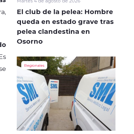
Martes 4 de agosto de 2026
El club de la pelea: Hombre
a,
queda en estado grave tras
pelea clandestina en
Osorno
do
Es
Regionales
se