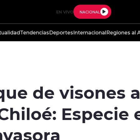
EN VIVO
NACIONAL
tualidad
Tendencias
Deportes
Internacional
Regiones al A
que de visones 
 Chiloé: Especie
nvasora