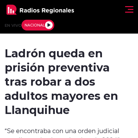
Click acá para ir directamente al contenido
EN VIVO
NACIONAL
Regionales
Ladrón queda en
Actualidad
prisión preventiva
Tendencias
tras robar a dos
Deportes
adultos mayores en
Internacional
Llanquihue
Regiones al Aire
“Se encontraba con una orden judicial
Entrevistas