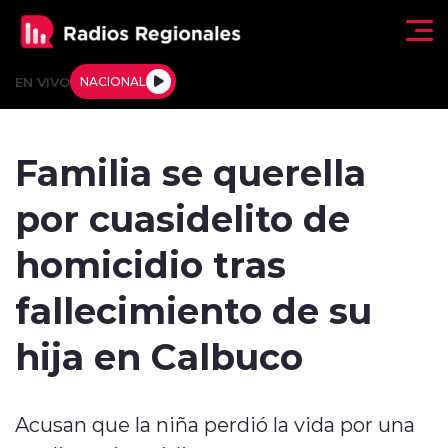
Click acá para ir directamente al contenido
EN VIVO
NACIONAL
Regionales
Familia se querella
Actualidad
por cuasidelito de
Tendencias
homicidio tras
Deportes
fallecimiento de su
Internacional
hija en Calbuco
Regiones al Aire
Acusan que la niña perdió la vida por una
Entrevistas