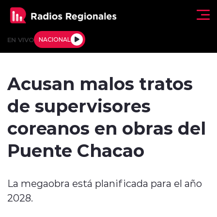
Click acá para ir directamente al contenido
EN VIVO
NACIONAL
Regionales
Acusan malos tratos
Actualidad
de supervisores
Tendencias
coreanos en obras del
Deportes
Puente Chacao
Internacional
La megaobra está planificada para el año
Regiones al Aire
2028.
Entrevistas