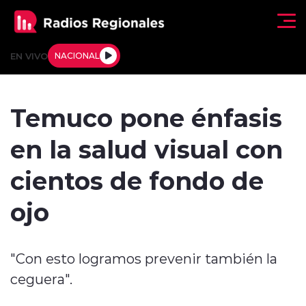
Click acá para ir directamente al contenido
EN VIVO
NACIONAL
Regionales
Temuco pone énfasis
Actualidad
en la salud visual con
Tendencias
cientos de fondo de
Deportes
ojo
Internacional
"Con esto logramos prevenir también la
Regiones al Aire
ceguera".
Entrevistas