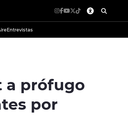
ire
Entrevistas
 a prófugo
tes por