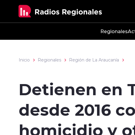
Click acá para ir directamente al contenido
Regionales
Ac
Inicio
Regionales
Región de La Araucanía
Detienen en 
desde 2016 co
homicidio y o