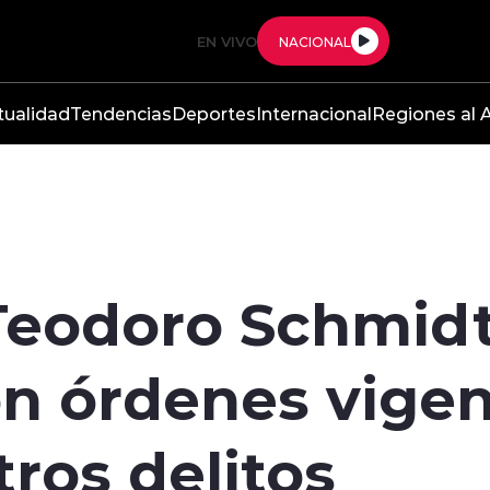
EN VIVO
NACIONAL
tualidad
Tendencias
Deportes
Internacional
Regiones al A
Teodoro Schmidt
n órdenes vigen
tros delitos