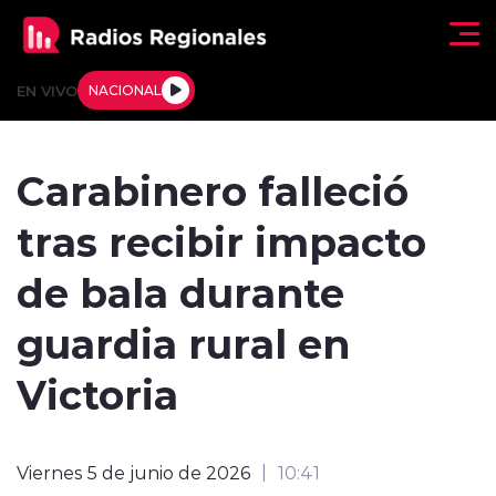
Click acá para ir directamente al contenido
EN VIVO
NACIONAL
Regionales
Carabinero falleció
Actualidad
tras recibir impacto
Tendencias
de bala durante
Deportes
guardia rural en
Internacional
Victoria
Regiones al Aire
Viernes 5 de junio de 2026
10:41
Entrevistas