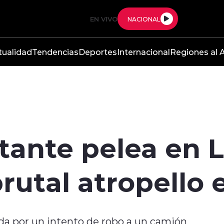
EN VIVO
NACIONAL
tualidad
Tendencias
Deportes
Internacional
Regiones al A
ante pelea en L
rutal atropello 
da por un intento de robo a un camión