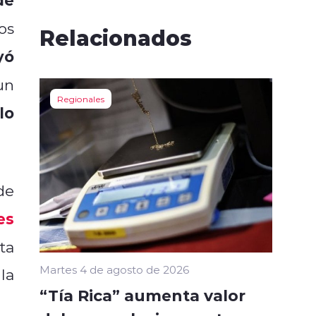
os
Relacionados
yó
un
Regionales
lo
de
es
ta
Martes 4 de agosto de 2026
la
“Tía Rica” aumenta valor