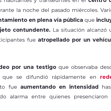
urante la noche del pasado miércoles. Vari
tamiento en plena vía pública
inclu
que
eto contundente.
La situación alcanzó 
atropellado por un vehícu
ticipantes fue
deo por una testigo
que observaba des
red
, que se difundió rápidamente en
aumentando en intensidad
cto fue
has
ndo alarma entre quienes presenciaron 