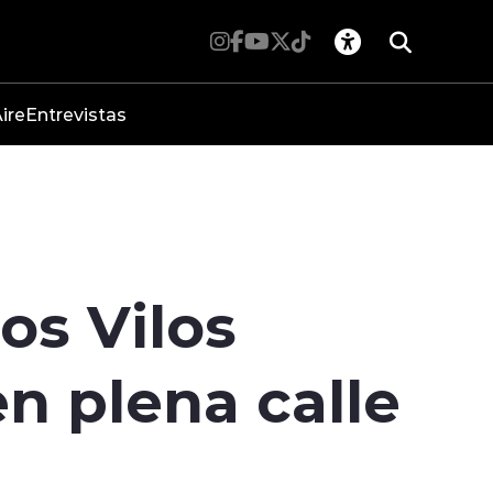
ire
Entrevistas
os Vilos
en plena calle