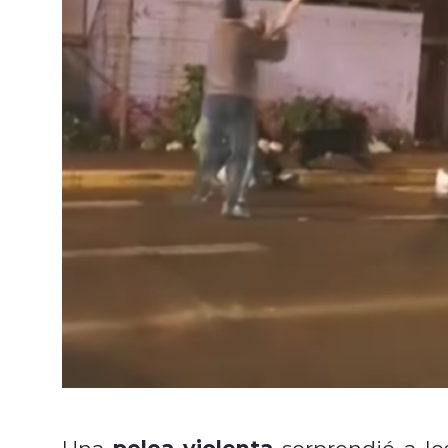
pelea violenta
Una
sorprendió a lo