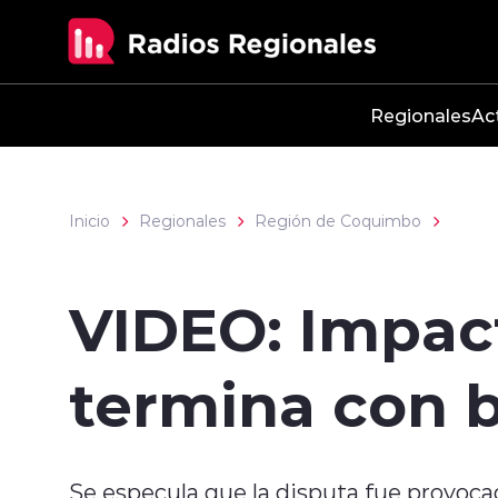
Click acá para ir directamente al contenido
Regionales
Ac
Inicio
Regionales
Región de Coquimbo
VIDEO: Impact
termina con b
Se especula que la disputa fue provoca