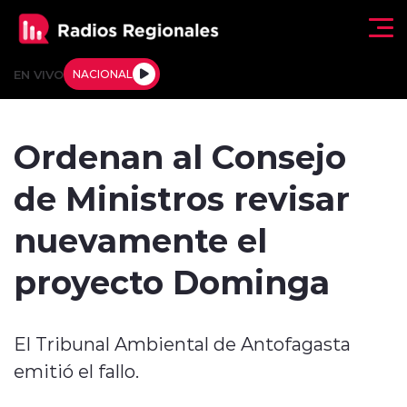
Click acá para ir directamente al contenido
EN VIVO
NACIONAL
Regionales
Ordenan al Consejo
Actualidad
de Ministros revisar
Tendencias
nuevamente el
Deportes
proyecto Dominga
Internacional
El Tribunal Ambiental de Antofagasta
Regiones al Aire
emitió el fallo.
Entrevistas