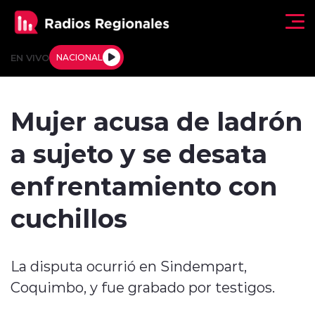
Click acá para ir directamente al contenido
EN VIVO
NACIONAL
Regionales
Mujer acusa de ladrón
Actualidad
a sujeto y se desata
Tendencias
enfrentamiento con
Deportes
cuchillos
Internacional
La disputa ocurrió en Sindempart,
Regiones al Aire
Coquimbo, y fue grabado por testigos.
Entrevistas