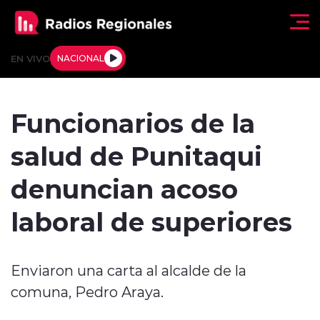
Click acá para ir directamente al contenido
EN VIVO
NACIONAL
Regionales
Funcionarios de la
Actualidad
salud de Punitaqui
Tendencias
denuncian acoso
Deportes
laboral de superiores
Internacional
Enviaron una carta al alcalde de la
Regiones al Aire
comuna, Pedro Araya.
Entrevistas