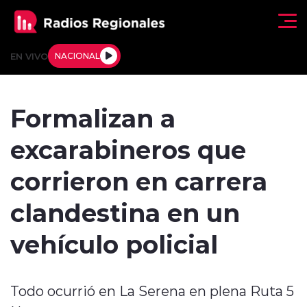
Click acá para ir directamente al contenido
EN VIVO
NACIONAL
Regionales
Formalizan a
Actualidad
excarabineros que
Tendencias
corrieron en carrera
Deportes
clandestina en un
Internacional
vehículo policial
Regiones al Aire
Todo ocurrió en La Serena en plena Ruta 5
Entrevistas