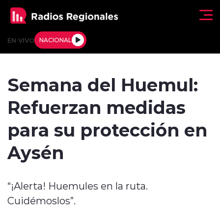
Click acá para ir directamente al contenido
EN VIVO
NACIONAL
Regionales
Semana del Huemul:
Actualidad
Refuerzan medidas
Tendencias
para su protección en
Deportes
Aysén
Internacional
“¡Alerta! Huemules en la ruta.
Regiones al Aire
Cuidémoslos”.
Entrevistas