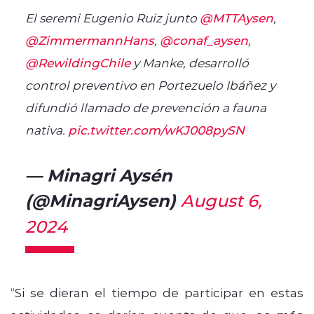
El seremi Eugenio Ruiz junto
@MTTAysen
,
@ZimmermannHans
,
@conaf_aysen
,
@RewildingChile
y Manke, desarrolló
control preventivo en Portezuelo Ibáñez y
difundió llamado de prevención a fauna
nativa.
pic.twitter.com/wKJ008pySN
— Minagri Aysén
(@MinagriAysen)
August 6,
2024
“Si se dieran el tiempo de participar en estas