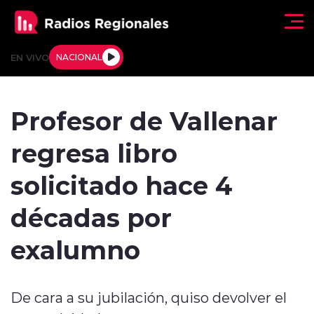
Click acá para ir directamente al contenido
EN VIVO
NACIONAL
Regionales
Profesor de Vallenar
Actualidad
regresa libro
Tendencias
solicitado hace 4
Deportes
décadas por
Internacional
exalumno
Regiones al Aire
De cara a su jubilación, quiso devolver el
Entrevistas