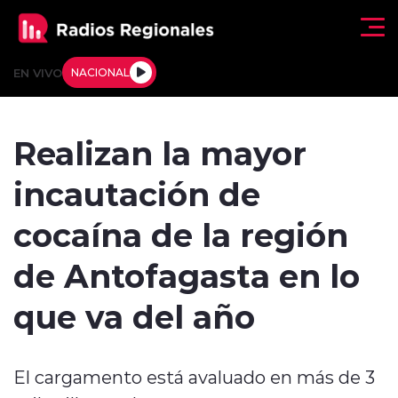
Click acá para ir directamente al contenido
EN VIVO
NACIONAL
Regionales
Realizan la mayor
Actualidad
incautación de
Tendencias
cocaína de la región
Deportes
de Antofagasta en lo
Internacional
que va del año
Regiones al Aire
El cargamento está avaluado en más de 3
Entrevistas