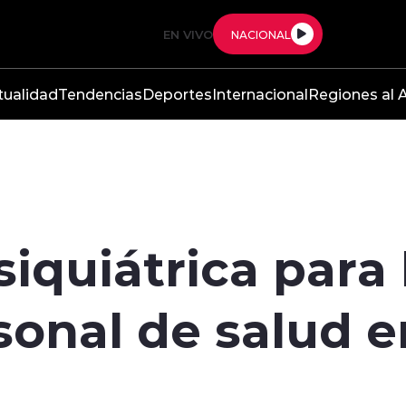
EN VIVO
NACIONAL
tualidad
Tendencias
Deportes
Internacional
Regiones al A
siquiátrica par
sonal de salud e