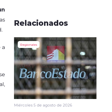
un
as
Relacionados
.
Regionales
 a
se
l,
Miércoles 5 de agosto de 2026