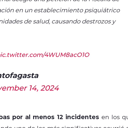
ación en un establecimiento psiquiátrico
unidades de salud, causando destrozos y
ic.twitter.com/4WUM8acO1O
ntofagasta
ember 14, 2024
bas por al menos 12 incidentes
en los q
onde uno de los más significativos ocurrió 