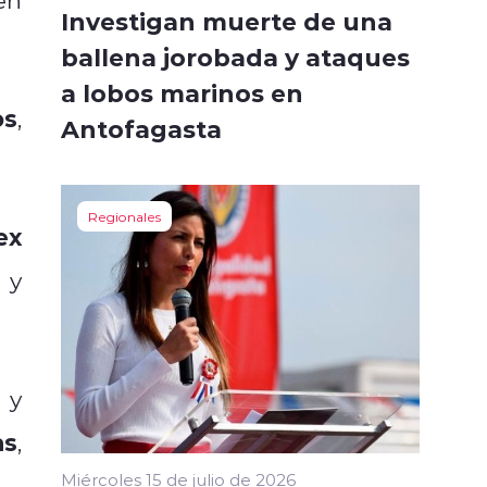
Investigan muerte de una
ballena jorobada y ataques
a lobos marinos en
os
,
Antofagasta
Regionales
ex
 y
y
as
,
Miércoles 15 de julio de 2026