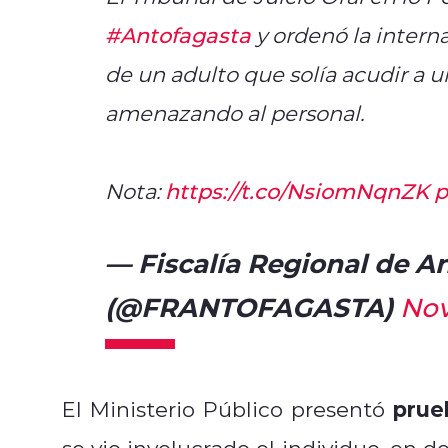
#Antofagasta
y ordenó la intern
de un adulto que solía acudir a 
amenazando al personal.
Nota:
https://t.co/NsiomNqnZK
p
— Fiscalía Regional de A
(@FRANTOFAGASTA)
Nov
prue
El Ministerio Público presentó
se vio involucrado el individuo, en d