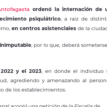
ordenó la internación de 
Antofagasta
ecimiento psiquiátrico
, a raíz de distint
en centros asistenciales
timo,
de la ciudad
 inimputable
, por lo que, deberá someterse
 2022 y el 2023
, en donde el individuo 
alud, agrediendo y amenazando al persona
io de los establecimientos.
enal acogió una petición de la Fiscalía de