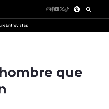
ire
Entrevistas
a hombre que
n