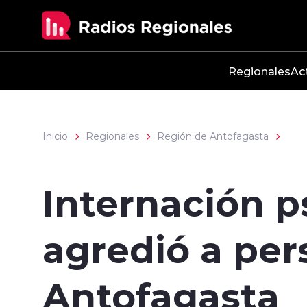
Click acá para ir directamente al contenido
Regionales
Ac
Inicio
Regionales
Región de Antofagasta
Internación p
agredió a per
Antofagasta