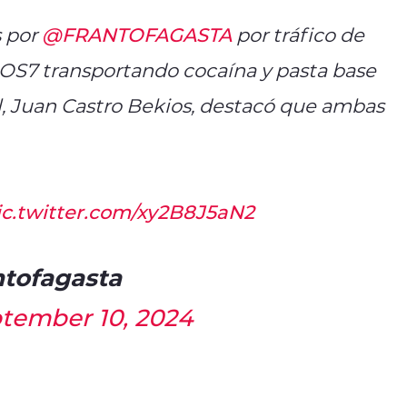
s por
@FRANTOFAGASTA
por tráfico de
r OS7 transportando cocaína y pasta base
al, Juan Castro Bekios, destacó que ambas
ic.twitter.com/xy2B8J5aN2
ntofagasta
tember 10, 2024