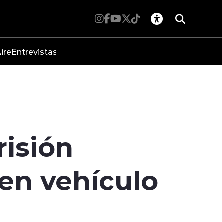
ire
Entrevistas
risión
 en vehículo