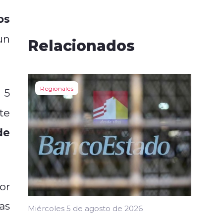
os
un
Relacionados
Regionales
 5
te
de
or
as
Miércoles 5 de agosto de 2026