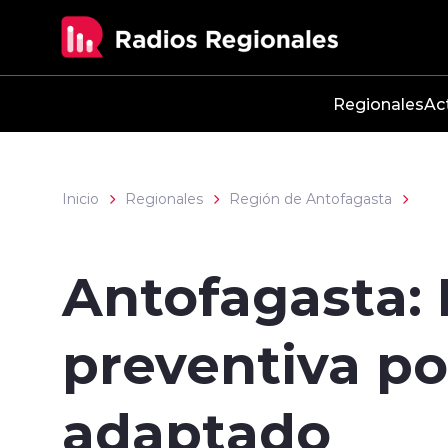
Click acá para ir directamente al contenido
Regionales
Ac
Inicio
Regionales
Región de Antofagasta
Antofagasta: 
preventiva po
adaptado