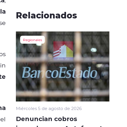
la
Relacionados
se
Regionales
os
sin
te
ma
Miércoles 5 de agosto de 2026
Denuncian cobros
el