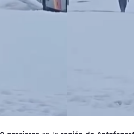
20 pasajeros
región de Antofagas
en la