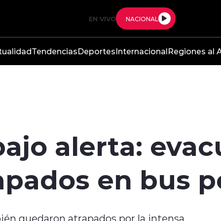
EN VIVO
NACIONAL
tualidad
Tendencias
Deportes
Internacional
Regiones al A
ajo alerta: evac
apados en bus p
én quedaron atrapados por la intensa