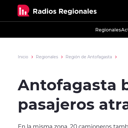
Click acá para ir directamente al contenido
Regionales
Ac
Inicio
Regionales
Región de Antofagasta
Antofagasta b
pasajeros atr
En la misma zona, 20 camioneros tambi