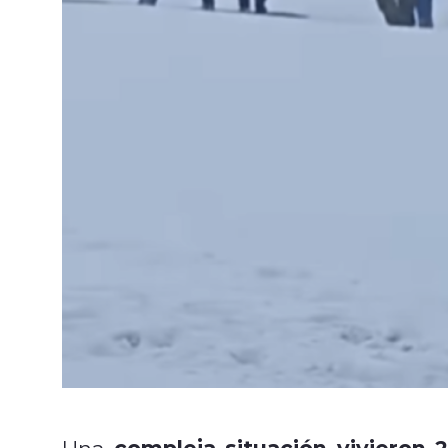
compleja situación vivieron 
Una