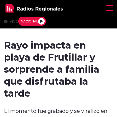
Click acá para ir directamente al contenido
EN VIVO
NACIONAL
Regionales
Rayo impacta en
Actualidad
playa de Frutillar y
Tendencias
sorprende a familia
Deportes
que disfrutaba la
Internacional
tarde
Regiones al Aire
El momento fue grabado y se viralizó en
Entrevistas