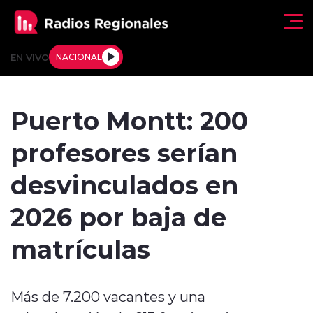
Click acá para ir directamente al contenido
EN VIVO
NACIONAL
Regionales
Puerto Montt: 200
Actualidad
profesores serían
Tendencias
desvinculados en
Deportes
2026 por baja de
Internacional
matrículas
Regiones al Aire
Más de 7.200 vacantes y una
Entrevistas