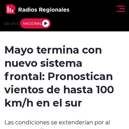
Click acá para ir directamente al contenido
EN VIVO
NACIONAL
Regionales
Mayo termina con
Actualidad
nuevo sistema
Tendencias
frontal: Pronostican
Deportes
vientos de hasta 100
Internacional
km/h en el sur
Regiones al Aire
Las condiciones se extenderían por al
Entrevistas