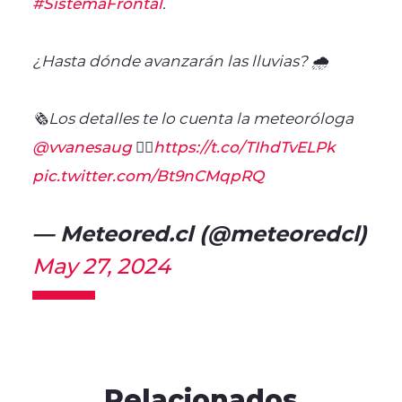
#SistemaFrontal
.
¿Hasta dónde avanzarán las lluvias? 🌧️
🗞️Los detalles te lo cuenta la meteoróloga
@vvanesaug
👇🏻
https://t.co/TIhdTvELPk
pic.twitter.com/Bt9nCMqpRQ
— Meteored.cl (@meteoredcl)
May 27, 2024
Relacionados