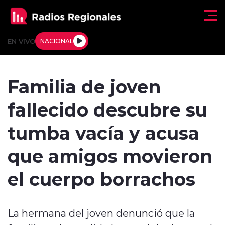
Click acá para ir directamente al contenido
EN VIVO
NACIONAL
Regionales
Familia de joven
Actualidad
fallecido descubre su
Tendencias
tumba vacía y acusa
Deportes
que amigos movieron
Internacional
el cuerpo borrachos
Regiones al Aire
La hermana del joven denunció que la
Entrevistas