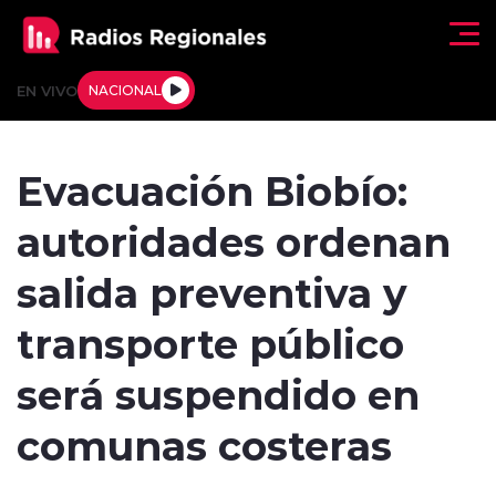
Click acá para ir directamente al contenido
EN VIVO
NACIONAL
Regionales
Evacuación Biobío:
Actualidad
autoridades ordenan
Tendencias
salida preventiva y
Deportes
transporte público
Internacional
será suspendido en
Regiones al Aire
comunas costeras
Entrevistas