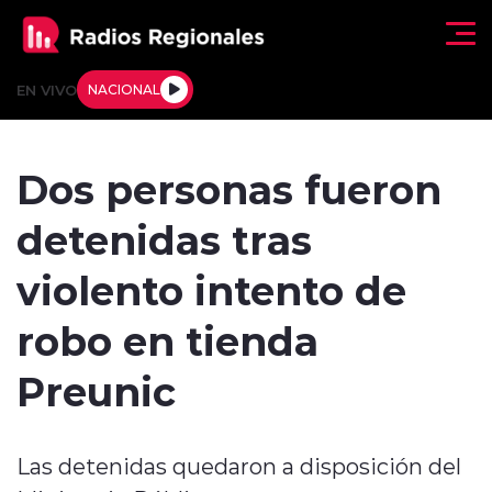
Click acá para ir directamente al contenido
EN VIVO
NACIONAL
Regionales
Dos personas fueron
Actualidad
detenidas tras
Tendencias
violento intento de
Deportes
robo en tienda
Internacional
Preunic
Regiones al Aire
Las detenidas quedaron a disposición del
Entrevistas