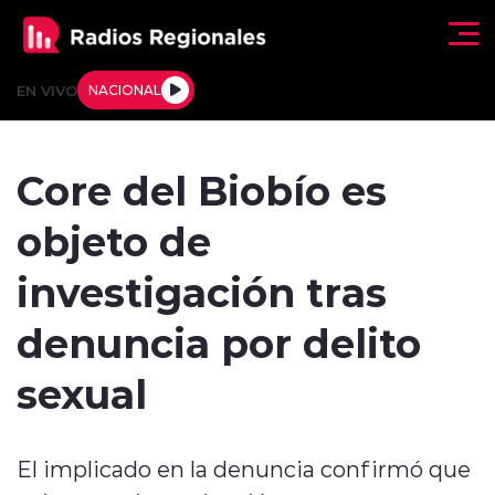
Click acá para ir directamente al contenido
EN VIVO
NACIONAL
Regionales
Core del Biobío es
Actualidad
objeto de
Tendencias
investigación tras
Deportes
denuncia por delito
Internacional
sexual
Regiones al Aire
El implicado en la denuncia confirmó que
Entrevistas