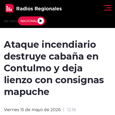
Click acá para ir directamente al contenido
EN VIVO
NACIONAL
Regionales
Ataque incendiario
Actualidad
destruye cabaña en
Tendencias
Contulmo y deja
Deportes
lienzo con consignas
Internacional
mapuche
Regiones al Aire
Viernes 15 de mayo de 2026
12:16
Entrevistas