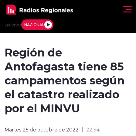
Click acá para ir directamente al contenido
EN VIVO
NACIONAL
Regionales
Región de
Actualidad
Antofagasta tiene 85
Tendencias
campamentos según
Deportes
el catastro realizado
Internacional
por el MINVU
Regiones al Aire
Martes 25 de octubre de 2022
22:34
Entrevistas