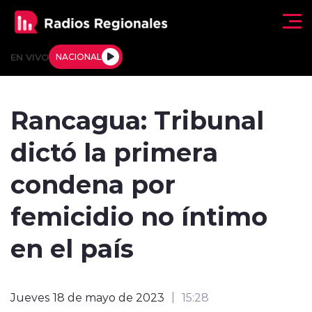
Click acá para ir directamente al contenido
EN VIVO
NACIONAL
Regionales
Rancagua: Tribunal
Actualidad
dictó la primera
Tendencias
condena por
Deportes
femicidio no íntimo
Internacional
en el país
Regiones al Aire
Jueves 18 de mayo de 2023
15:28
Entrevistas